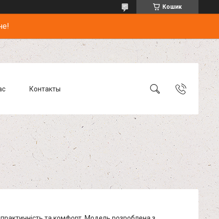
Кошик
не!
ас
Контакты
д, практичність та комфорт. Модель розроблена з