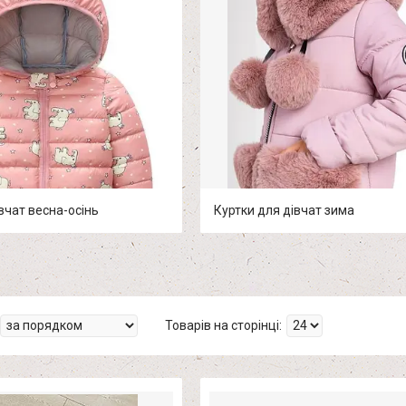
вчат весна-осінь
Куртки для дівчат зима