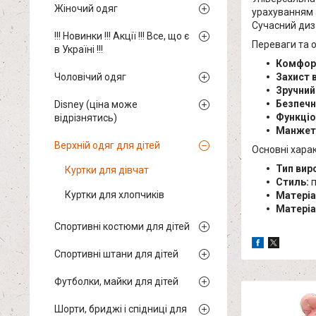
Жіночий одяг
урахуванням а
Сучасний диз
!!! Новинки !!! Акції !!! Все, що є
Переваги та о
в Україні !!!
Комфорт
Чоловічий одяг
Захист в
Зручний
Безпечн
Disney (ціна може
Функціо
відрізнятись)
Манжети
Верхній одяг для дітей
Основні хара
Тип вир
Куртки для дівчат
Стиль:
п
Куртки для хлопчиків
Матеріа
Матеріа
Спортивні костюми для дітей
Спортивні штани для дітей
Футболки, майки для дітей
Шорти, бриджі і спідниці для