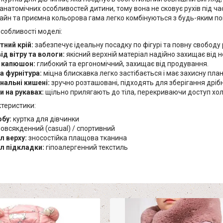
натомічних особливостей дитини, тому вона не сковує рухів під час
айн та приємна кольорова гама легко комбінуються з будь-яким п
собливості моделі:
ний крій:
забезпечує ідеальну посадку по фігурі та повну свободу р
ід вітру та вологи:
якісний верхній матеріал надійно захищає від н
 капюшон:
глибокий та ергономічний, захищає від продування.
а фурнітура:
міцна блискавка легко застібається і має захисну план
нальні кишені:
зручно розташовані, підходять для зберігання дрібн
 на рукавах:
щільно прилягають до тіла, перекриваючи доступ хо
ктеристики:
обу:
куртка для дівчинки
овсякденний (casual) / спортивний
л верху:
зносостійка плащова тканина
л підкладки:
гіпоалергенний текстиль