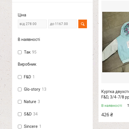
Ціна
В наявності
Так
95
Виробник
F&D
1
Glo-story
13
Куртка двухст
F&D, 3/4-7/8 р
Nature
3
В наявності
426 ₴
S&D
34
Sincere
1