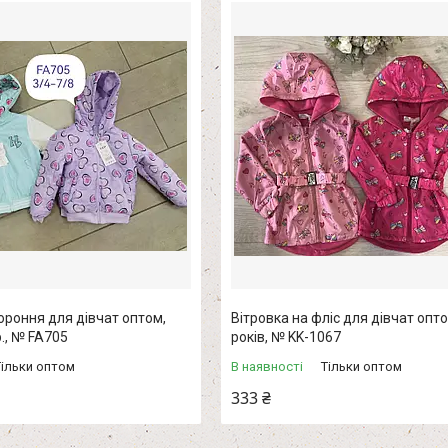
ороння для дівчат оптом,
Вітровка на фліс для дівчат опто
р., № FA705
років, № KK-1067
Тільки оптом
В наявності
Тільки оптом
333 ₴