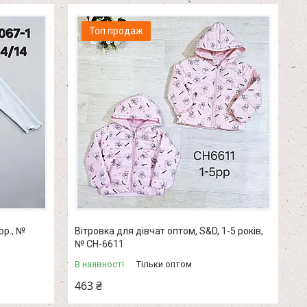
Топ продаж
рр., №
Вітровка для дівчат оптом, S&D, 1-5 років,
№ СН-6611
В наявності
Тільки оптом
463 ₴