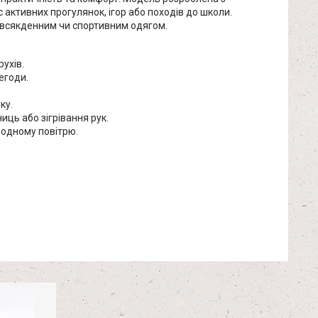
 активних прогулянок, ігор або походів до школи.
овсякденним чи спортивним одягом.
ухів.
егоди.
ку.
иць або зігрівання рук.
лодному повітрю.