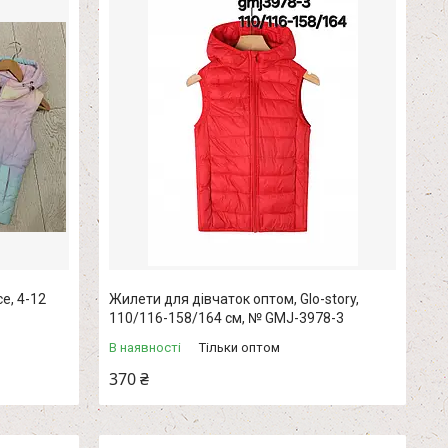
e, 4-12
Жилети для дівчаток оптом, Glo-story,
110/116-158/164 см, № GMJ-3978-3
В наявності
Тільки оптом
370 ₴