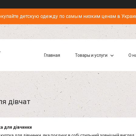
купайте детскую одежду по самым низким ценам в Украи
-
Главная
Товары и услуги
О н
ля дівчат
ка для дівчинки
куртка для дівчинки, яка поєднує в собі стильний зовнішній вигля