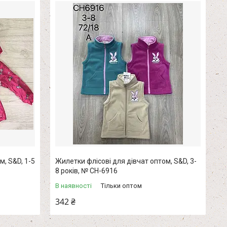
м, S&D, 1-5
Жилетки флісові для дівчат оптом, S&D, 3-
8 років, № CH-6916
В наявності
Тільки оптом
342 ₴