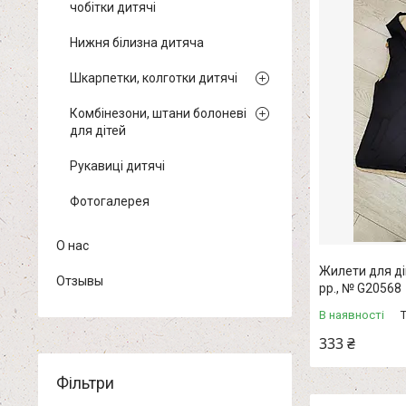
чобітки дитячі
Нижня білизна дитяча
Шкарпетки, колготки дитячі
Комбінезони, штани болоневі
для дітей
Рукавиці дитячі
Фотогалерея
О нас
Жилети для ді
Отзывы
рр., № G20568
В наявності
333 ₴
Фільтри