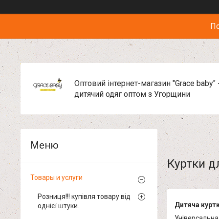
По
Оптовий інтернет-магазин "Grace baby" 
дитячий одяг оптом з Угорщини
Куртки д
Товары и услуги
Розниця!!! купівля товару від
Дитяча курт
однієї штуки.
Універсальна 