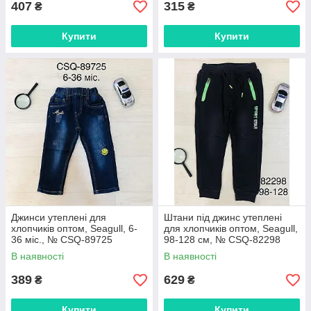
407
315
₴
₴
Купити
Купити
Джинси утеплені для
Штани під джинс утеплені
хлопчиків оптом, Seagull, 6-
для хлопчиків оптом, Seagull,
36 міс., № CSQ-89725
98-128 см, № CSQ-82298
В наявності
В наявності
389
629
₴
₴
Купити
Купити