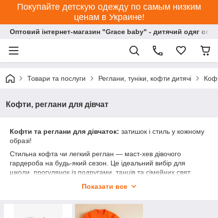
Покупайте детскую одежду по самым низким
ценам в Украине!
Оптовий інтернет-магазин "Grace baby" - дитячий одяг опт
Товари та послуги
Реглани, туніки, кофти дитячі
Кофт
Кофти, реглани для дівчат
Кофти та реглани для дівчаток:
затишок і стиль у кожному
образі!
Стильна кофта чи легкий реглан — маст-хев дівочого
гардероба на будь-який сезон. Це ідеальний вибір для
школи, прогулянок із подругами, танців та сімейних свят.
Наша колекція поєднує європейські тренди з неймовірною
Показати все
м'якістю, щоб ваша красуня завжди виглядала чарівно.
✨ Чому обирають наші моделі:
Ніжність бавовни:
Преміальний трикотаж (інтерлок,