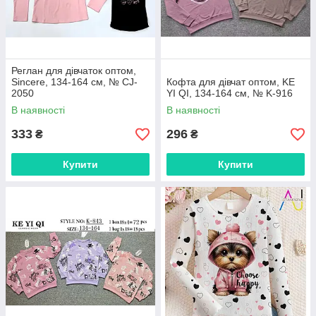
Реглан для дівчаток оптом,
Sincere, 134-164 см, № CJ-
Кофта для дівчат оптом, KE
2050
YI QI, 134-164 см, № K-916
В наявності
В наявності
333
296
₴
₴
Купити
Купити