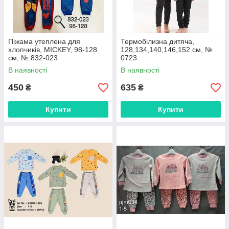
Піжама утеплена для
Термобілизна дитяча,
хлопчиків, MICKEY, 98-128
128,134,140,146,152 см, №
см, № 832-023
0723
В наявності
В наявності
450
635
₴
₴
Купити
Купити