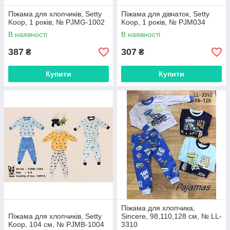
Піжама для хлопчиків, Setty
Піжама для дівчаток, Setty
Koop, 1 років, № PJMG-1002
Koop, 1 років, № PJM034
В наявності
В наявності
387
307
₴
₴
Купити
Купити
Піжама для хлопчика,
Піжама для хлопчиків, Setty
Sincere, 98,110,128 см, № LL-
Koop, 104 см, № PJMВ-1004
3310