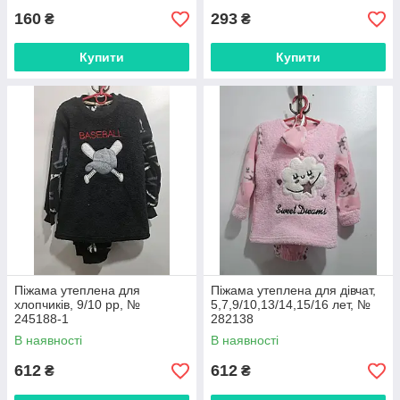
160
293
₴
₴
Купити
Купити
Піжама утеплена для
Піжама утеплена для дівчат,
хлопчиків, 9/10 рр, №
5,7,9/10,13/14,15/16 лет, №
245188-1
282138
В наявності
В наявності
612
612
₴
₴