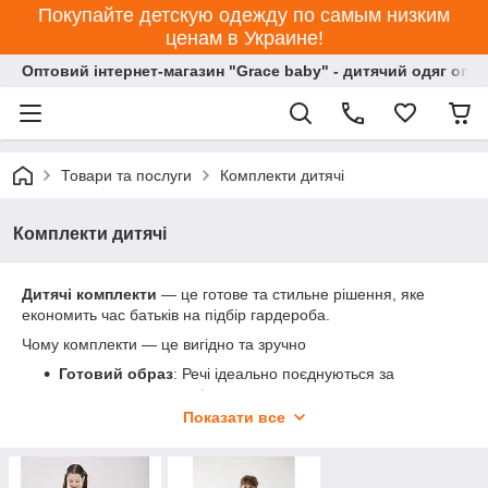
Покупайте детскую одежду по самым низким
ценам в Украине!
Оптовий інтернет-магазин "Grace baby" - дитячий одяг опт
Товари та послуги
Комплекти дитячі
Комплекти дитячі
Дитячі комплекти
— це готове та стильне рішення, яке
економить час батьків на підбір гардероба.
Чому комплекти — це вигідно та зручно
Готовий образ
: Речі ідеально поєднуються за
кольором, стилем та фактурою.
Показати все
Економія
: Купувати набір майже завжди дешевше,
ніж кожну річ окремо.
Універсальність
: Елементи костюма можна легко