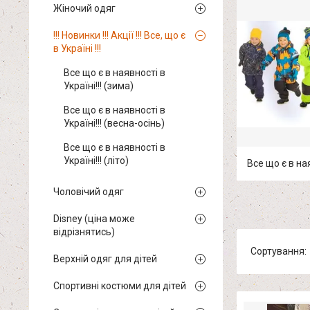
Жіночий одяг
!!! Новинки !!! Акції !!! Все, що є
в Україні !!!
Все що є в наявності в
Україні!!! (зима)
Все що є в наявності в
Україні!!! (весна-осінь)
Все що є в наявності в
Україні!!! (літо)
Все що є в ная
Чоловічий одяг
Disney (ціна може
відрізнятись)
Верхній одяг для дітей
Спортивні костюми для дітей