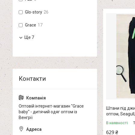
Glo-story
26
Grace
17
Ще 7
Оптовій інтернет-магазин "Grace
Штани під джи
baby" - дитячий одяг оптом із
оптом, Seagul
Венгрії
В наявності
629 ₴