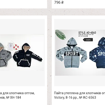
796 ₴
а для хлопчика оптом,
Пайта утеплена для хлопчиків о
оків, № XH-184
Victory, 8-16 рр., № AC-6563