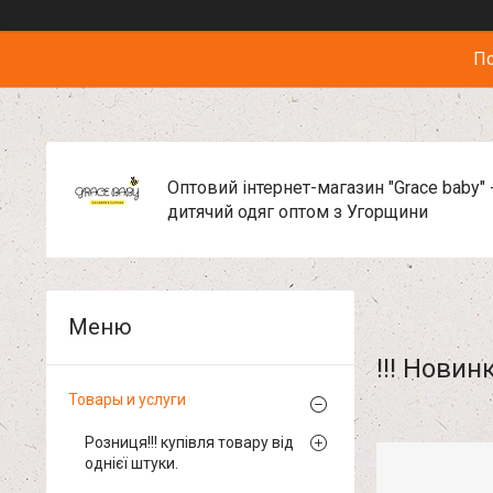
По
Оптовий інтернет-магазин "Grace baby" 
дитячий одяг оптом з Угорщини
!!! Новинки
Товары и услуги
Розниця!!! купівля товару від
однієї штуки.