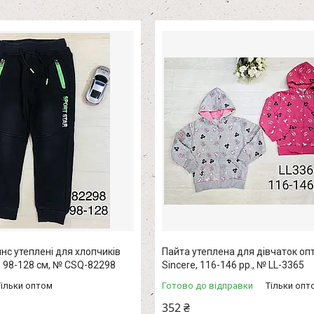
нс утеплені для хлопчиків
Пайта утеплена для дівчаток оп
l, 98-128 см, № CSQ-82298
Sincere, 116-146 pp., № LL-3365
Тільки оптом
Готово до відправки
Тільки опт
352 ₴