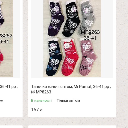
36-41 рр.,
Тапочки жіночі оптом, Mr.Pamut, 36-41 рр.,
№ MP8263
ом
В наявності
Тільки оптом
157 ₴