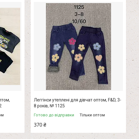
птом,
Леггінси утеплені для дівчат оптом, F&D, 3-
2
8 років, № 1125
ом
Готово до відправки
Тільки оптом
370 ₴