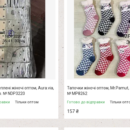
лені жіночі оптом, Aura.via,
Тапочки жіночі оптом, Mr.Pamut, 
р. № NDP3220
№ MP8262
равки
Тільки оптом
Готово до відправки
Тільки опт
157 ₴