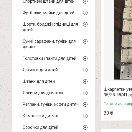
Спортивні штани для дітей
Футболки, майки для дітей
Шорти, бриджі і спідниці для
дітей
Сукні, сарафани, туніки для
дівчат
Толстовки і пайти для дітей
Джинси для дітей
Штани для дітей
Шкарпетки утеп
Лосини для дівчаток
35/38-38/41 р
Готово до відп
Реглани, туніки, кофти дитячі
30 ₴
Комплекти дитячі
Сорочки для дітей