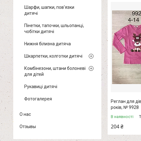
Шарфи, шапки, пов'язки
дитячі
Пінетки, тапочки, шльопанці,
чобітки дитячі
Нижня білизна дитяча
Шкарпетки, колготки дитячі
Комбінезони, штани болоневі
для дітей
Рукавиці дитячі
Фотогалерея
Реглан для дів
років, № 9928
О нас
В наявності
204 ₴
Отзывы