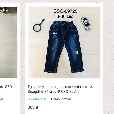
м, S&D,
Джинси утеплені для хлопчиків оптом,
Seagull, 6-36 міс., № CSQ-89725
ом
В наявності
Тільки оптом
389 ₴