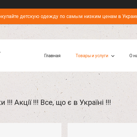
купайте детскую одежду по самым низким ценам в Украи
-
Главная
Товары и услуги
О н
 !!! Акції !!! Все, що є в Україні !!!