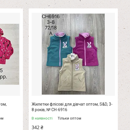
том,
Жилетки флісові для дівчат оптом, S&D, 3-
8 років, № CH-6916
ом
В наявності
Тільки оптом
342 ₴