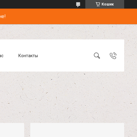
Кошик
не!
ас
Контакты