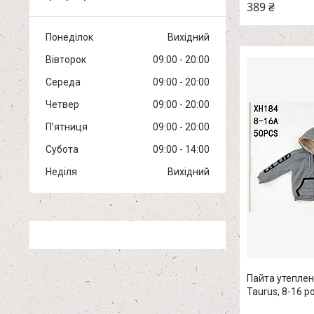
389 ₴
Понеділок
Вихідний
Вівторок
09:00
20:00
Середа
09:00
20:00
Четвер
09:00
20:00
Пʼятниця
09:00
20:00
Субота
09:00
14:00
Неділя
Вихідний
Пайта утеплен
Taurus, 8-16 р