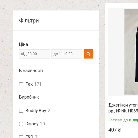
Фільтри
Ціна
В наявності
Так
171
Виробник
Джегінси утеп
Buddy Boy
2
pp., № NK-H06
Готово до відп
Disney
20
407 ₴
F&D
3