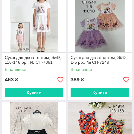
Затишні теплі моделі:
Сукні-худі та вельветові
варіанти з начосом для прохолодної пори року.
Від ніжних пастельних відтінків до яскравих принтів з
улюбленими героями — оберіть сукню, яка здійснить
маленьку мрію вашої дівчинки. Замовляйте прямо зараз із
швидкою доставкою!
Сукні для дівчат оптом, S&D,
Сукні для дівчат оптом, S&D,
116-146 рр., № CH-7361
1-5 рр., № CH-7249
В наявності
В наявності
463
389
₴
₴
Купити
Купити