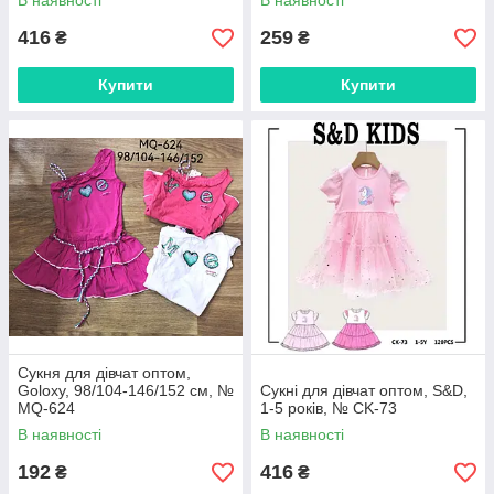
В наявності
В наявності
416
259
₴
₴
Купити
Купити
Сукня для дівчат оптом,
Goloxy, 98/104-146/152 см, №
Сукні для дівчат оптом, S&D,
MQ-624
1-5 років, № CK-73
В наявності
В наявності
192
416
₴
₴