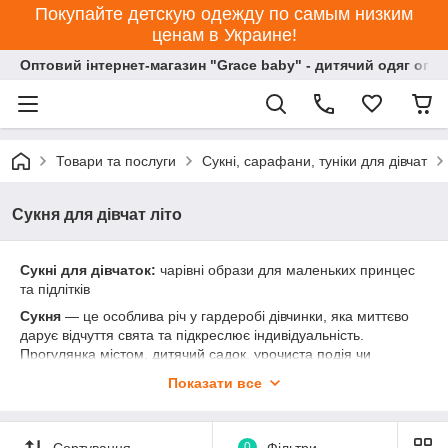
Покупайте детскую одежду по самым низким
ценам в Украине!
Оптовий інтернет-магазин "Grace baby" - дитячий одяг опт
Товари та послуги
Сукні, сарафани, туніки для дівчат
Сукня для дівчат літо
Сукні для дівчаток:
чарівні образи для маленьких принцес
та підлітків
Сукня
— це особлива річ у гардеробі дівчинки, яка миттєво
дарує відчуття свята та підкреслює індивідуальність.
Прогулянка містом, дитячий садок, урочиста подія чи
затишний день удома — у нашій колекції знайдеться
Показати все
ідеальний варіант для будь-якого моменту. Ми поєднали
трендовий дизайн із безкомпромісною якістю, щоб ваша
красуня крутилася від радості й почувалася максимально
Сортування
0
Фільтри