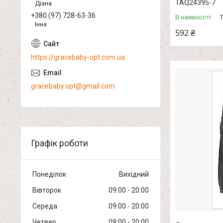
TAQ24395-7
Діана
+380 (97) 728-63-36
В наявності
Інна
592 ₴
https://gracebaby-opt.com.ua
gracebaby.opt@gmail.com
Графік роботи
Понеділок
Вихідний
Вівторок
09:00
20:00
Середа
09:00
20:00
Четвер
09:00
20:00