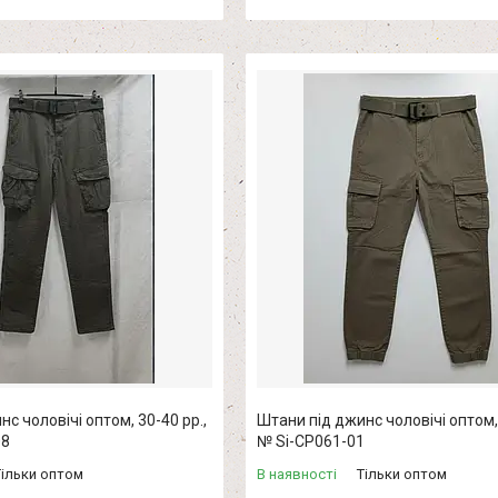
с чоловічі оптом, 30-40 рр.,
Штани під джинс чоловічі оптом, 
08
№ Si-CP061-01
Тільки оптом
В наявності
Тільки оптом