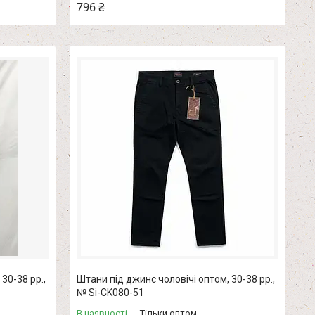
796 ₴
30-38 рр.,
Штани під джинс чоловічі оптом, 30-38 рр.,
№ Si-CK080-51
В наявності
Тільки оптом