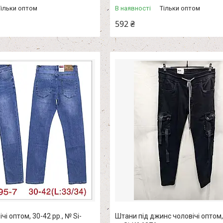
Тільки оптом
В наявності
Тільки оптом
592 ₴
і оптом, 30-42 рр., № Si-
Штани під джинс чоловічі оптом, 