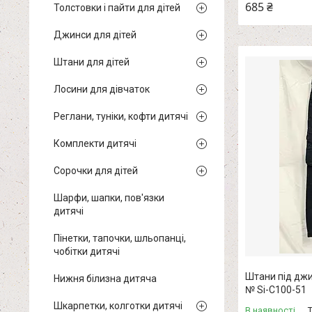
685 ₴
Толстовки і пайти для дітей
Джинси для дітей
Штани для дітей
Лосини для дівчаток
Реглани, туніки, кофти дитячі
Комплекти дитячі
Сорочки для дітей
Шарфи, шапки, пов'язки
дитячі
Пінетки, тапочки, шльопанці,
чобітки дитячі
Штани під джин
Нижня білизна дитяча
№ Si-C100-51
Шкарпетки, колготки дитячі
В наявності