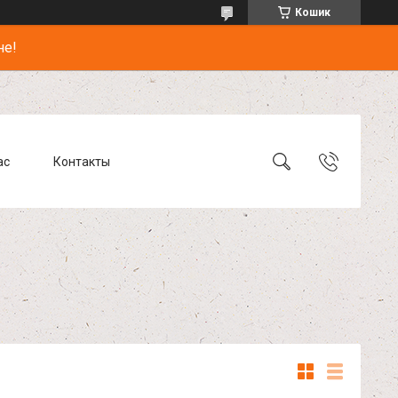
Кошик
не!
ас
Контакты