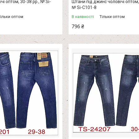
і оптом, 30-38 рр., № Si-
Штани під джинс чоловічі оптом, 
№ Si-С101-8
Тільки оптом
В наявності
Тільки оптом
796 ₴