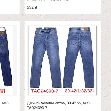
592 ₴
, № Si-
Джинси чоловічі оптом, 30-42 рр., № Si-
TAQ24393-7