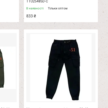
TTU25485D-С
В наявності
Тільки оптом
833 ₴