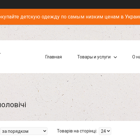
купайте детскую одежду по самым низким ценам в Украи
-
Главная
Товары и услуги
О н
оловічі