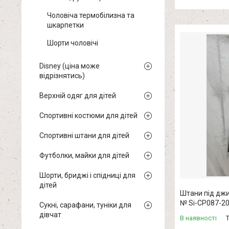
Чоловіча термобілизна та
шкарпетки
Шорти чоловічі
Disney (ціна може
відрізнятись)
Верхній одяг для дітей
Спортивні костюми для дітей
Спортивні штани для дітей
Футболки, майки для дітей
Шорти, бриджі і спідниці для
дітей
Штани під джин
№ Si-CP087-2
Сукні, сарафани, туніки для
дівчат
В наявності