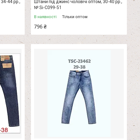
34-44 рр.,
Штани під джинс чоловічі оптом, 30-40 рр.,
№ Si-С099-51
В наявності
Тільки оптом
796 ₴