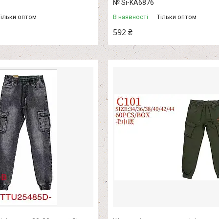
№ Si-KA6876
Тільки оптом
В наявності
Тільки оптом
592 ₴