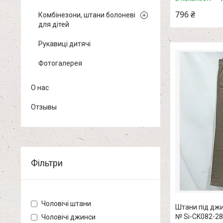
796 ₴
Комбінезони, штани болоневі
для дітей
Рукавиці дитячі
Фотогалерея
О нас
Отзывы
Фільтри
Чоловічі штани
Штани під джин
№ Si-CK082-28
Чоловічі джинси