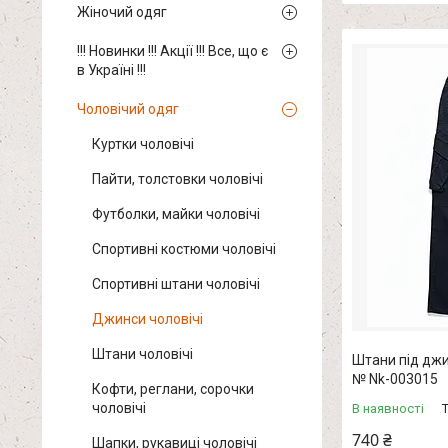
Жіночий одяг
!!! Новинки !!! Акції !!! Все, що є
в Україні !!!
Чоловічий одяг
Куртки чоловічі
Пайти, толстовки чоловічі
Футболки, майки чоловічі
Спортивні костюми чоловічі
Спортивні штани чоловічі
Джинси чоловічі
Штани чоловічі
Штани під джин
№ Nk-003015
Кофти, реглани, сорочки
чоловічі
В наявності
740 ₴
Шапки, рукавиці чоловічі