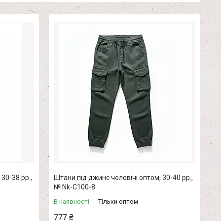
30-38 рр.,
Штани під джинс чоловічі оптом, 30-40 рр.,
№ Nk-C100-8
В наявності
Тільки оптом
777 ₴