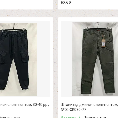
685 ₴
с чоловічі оптом, 30-40 рр.,
Штани під джинс чоловічі оптом, 
№ Si-CK080-77
Тільки оптом
В наявності
Тільки оптом