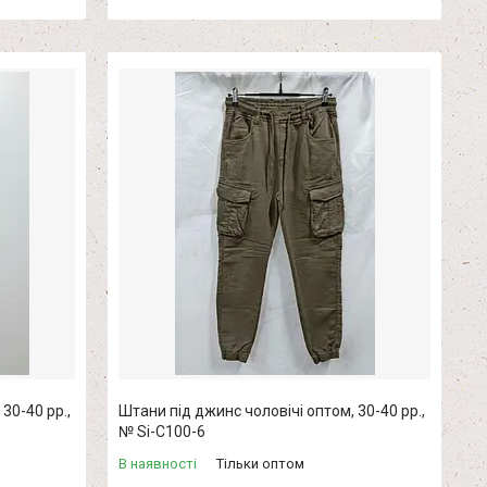
30-40 рр.,
Штани під джинс чоловічі оптом, 30-40 рр.,
№ Si-C100-6
В наявності
Тільки оптом