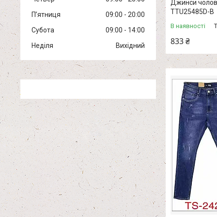
Джинси чоловіч
TTU25485D-B
Пʼятниця
09:00
20:00
В наявності
Субота
09:00
14:00
833 ₴
Неділя
Вихідний