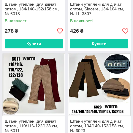
Штани утеплені для дівчат
Штани утеплені для дівчат
Замовляйте бавовняні штани для дівчаток прямо зараз —
оптом, 134/140-152/158 см,
оптом, Sincere, 134-164 см,
подаруйте своїй дитині ніжну турботу та стиль у кожному русі!
№ 6013
№ LL-3807
В наявності
В наявності
278
426
₴
₴
Купити
Купити
Штани утеплені для дівчат
Штани утеплені для дівчат
оптом, 110/116-122/128 см,
оптом, 134/140-152/158 см,
№ 6011
№ 6023