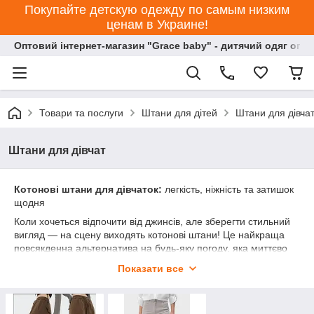
Покупайте детскую одежду по самым низким
ценам в Украине!
Оптовий інтернет-магазин "Grace baby" - дитячий одяг опт
Товари та послуги
Штани для дітей
Штани для дівча
Штани для дівчат
Котонові штани для дівчаток:
легкість, ніжність та затишок
щодня
Коли хочеться відпочити від джинсів, але зберегти стильний
вигляд — на сцену виходять котонові штани! Це найкраща
повсякденна альтернатива на будь-яку погоду, яка миттєво
створює затишний образ для школи, творчих гуртків, сімейних
Показати все
свят чи прогулянок із подругами. Наша колекція поєднує в
собі європейські тренди, дихаючі матеріали та абсолютний
комфорт, щоб ваша красуня почувалася впевнено та легко.