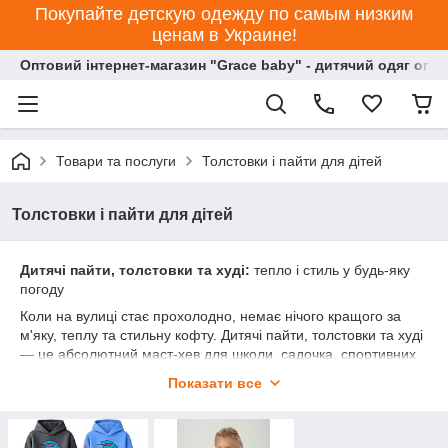
Покупайте детскую одежду по самым низким
ценам в Украине!
Оптовий інтернет-магазин "Grace baby" - дитячий одяг опт
Товари та послуги
Толстовки і пайти для дітей
Толстовки і пайти для дітей
Дитячі пайти, толстовки та худі:
тепло і стиль у будь-яку
погоду
Коли на вулиці стає прохолодно, немає нічого кращого за
м'яку, теплу та стильну кофту. Дитячі пайти, толстовки та худі
— це абсолютний маст-хев для школи, садочка, спортивних
секцій та вечірніх прогулянок. Наша колекція поєднує в собі
Показати все
трендовий вуличний стиль (streetwear) та максимальний
затишок, який оцінять як малюки, так і вибагливі підлітки.
⚡ Чому батьки та діти обирають наші толстовки: