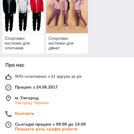
різновидів
спортивних
костюмів. Діє гнучка
система знижок від
об'єму замовлень!
Продаємо гуртом і
Спортивні
Спортивні
великим гуртом!
костюми для
костюми для
хлопчиків
дівчат
Дивитися
Про нас
пропонування
90% позитивних з 41 відгука за рік
Наші категорії
Працює з 24.06.2017
м. Ужгород
Ужгород, Україна
Спортив
ні
Контакти
костюми
Сьогодні працює з 09:00 до 14:00
Костюми
Показати весь графік роботи
тільки з