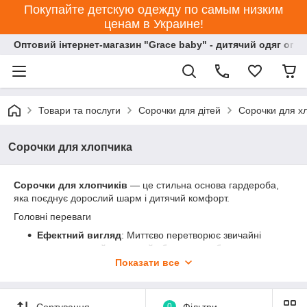
Покупайте детскую одежду по самым низким
ценам в Украине!
Оптовий інтернет-магазин "Grace baby" - дитячий одяг опт
Товари та послуги
Сорочки для дітей
Сорочки для х
Сорочки для хлопчика
Сорочки для хлопчиків
— це стильна основа гардероба,
яка поєднує дорослий шарм і дитячий комфорт.
Головні переваги
Ефектний вигляд
: Миттєво перетворює звичайні
джинси на крутий святковий або кежуал-образ.
Показати все
Практична багатошаровість
: Можна носити
застебнутою наглухо або накинути розстебнутою
поверх футболки як легку куртку.
Сортування
0
Фільтри