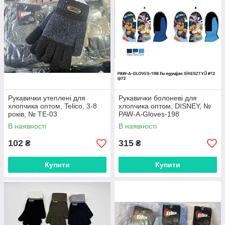
Рукавички утеплені для
Рукавички болоневі для
хлопчика оптом, Telico, 3-8
хлопчика оптом, DISNEY, №
років, № TE-03
PAW-A-Gloves-198
В наявності
В наявності
102
315
₴
₴
Купити
Купити