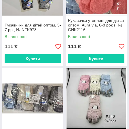
Рукавички утеплені для дівчат
Рукавички для дітей оптом, 5-
оптом, Aura.via, 6-8 років, №
7 рр., № NFK978
GNK2116
В наявності
В наявності
111
111
₴
₴
Купити
Купити