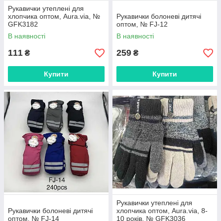
Рукавички утеплені для
хлопчика оптом, Aura.via, №
Рукавички болоневі дитячі
GFK3182
оптом, № FJ-12
В наявності
В наявності
111
259
₴
₴
Купити
Купити
Рукавички утеплені для
Рукавички болоневі дитячі
хлопчика оптом, Aura.via, 8-
оптом, № FJ-14
10 років, № GFK3036