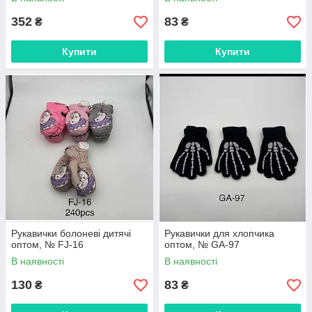
352
83
₴
₴
Купити
Купити
Рукавички болоневі дитячі
Рукавички для хлопчика
оптом, № FJ-16
оптом, № GA-97
В наявності
В наявності
130
83
₴
₴