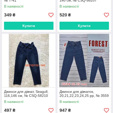
№ Т-41
140 см, № CSQ-58207
В наявності
В наявності
349
520
₴
₴
Купити
Купити
Джинси для дівчат, Seagull,
Джинси для дівчаток,
116,146 см, № CSQ-58210
20,21,22,23,24,25 рр, № 3559
В наявності
В наявності
497
947
₴
₴