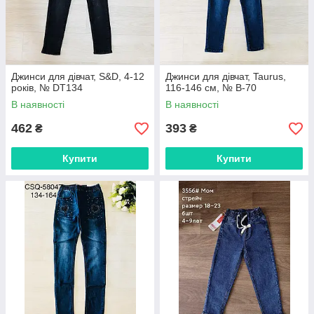
Джинси для дівчат, S&D, 4-12
Джинси для дівчат, Taurus,
років, № DT134
116-146 см, № B-70
В наявності
В наявності
462
393
₴
₴
Купити
Купити