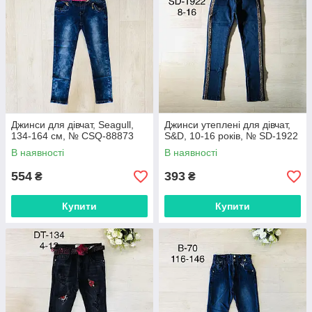
Джинси для дівчат, Seagull,
Джинси утеплені для дівчат,
134-164 см, № CSQ-88873
S&D, 10-16 років, № SD-1922
В наявності
В наявності
554
393
₴
₴
Купити
Купити