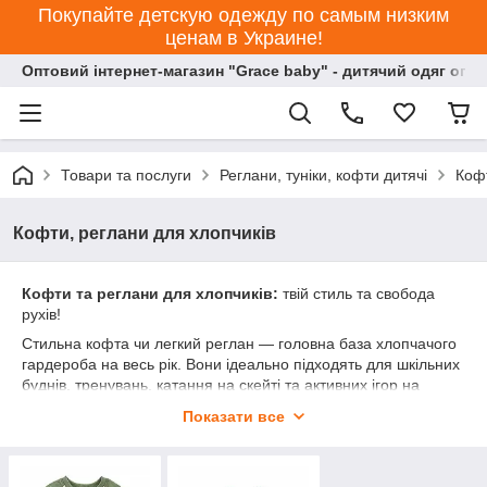
Покупайте детскую одежду по самым низким
ценам в Украине!
Оптовий інтернет-магазин "Grace baby" - дитячий одяг опт
Товари та послуги
Реглани, туніки, кофти дитячі
Кофт
Кофти, реглани для хлопчиків
Кофти та реглани для хлопчиків:
твій стиль та свобода
рухів!
Стильна кофта чи легкий реглан — головна база хлопчачого
гардероба на весь рік. Вони ідеально підходять для шкільних
буднів, тренувань, катання на скейті та активних ігор на
майданчику. Наша колекція створена для хлопців, які цінують
Показати все
свободу, міцність та крутий вуличний стиль.
⚡ Чому обирають наші кофти:
Дихаючий комфорт:
Преміальний бавовняний