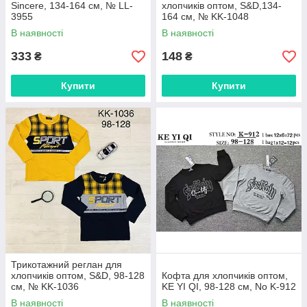
Sincere, 134-164 см, № LL-
хлопчиків оптом, S&D,134-
3955
164 см, № KK-1048
В наявності
В наявності
333
148
₴
₴
Купити
Купити
Трикотажний реглан для
хлопчиків оптом, S&D, 98-128
Кофта для хлопчиків оптом,
см, № KK-1036
KE YI QI, 98-128 см, No K-912
В наявності
В наявності