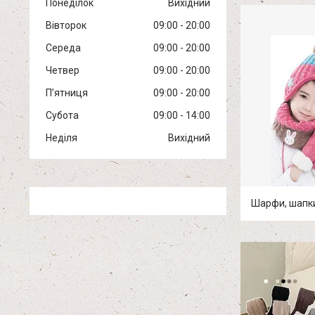
Понеділок
Вихідний
Вівторок
09:00
20:00
Середа
09:00
20:00
Четвер
09:00
20:00
Пʼятниця
09:00
20:00
Субота
09:00
14:00
Неділя
Вихідний
Шарфи, шапки