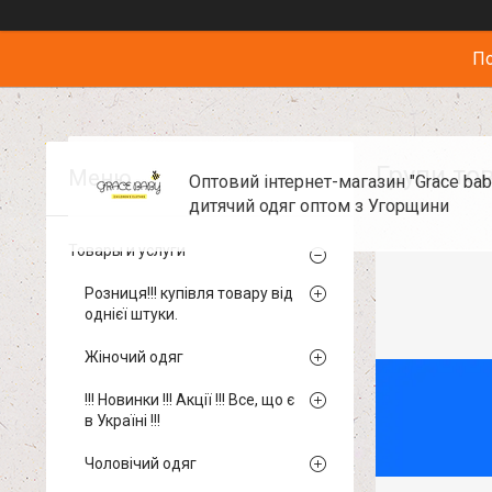
По
Групи тов
Оптовий інтернет-магазин "Grace baby
дитячий одяг оптом з Угорщини
Товары и услуги
Розниця!!! купівля товару від
однієї штуки.
Жіночий одяг
!!! Новинки !!! Акції !!! Все, що є
в Україні !!!
Чоловічий одяг