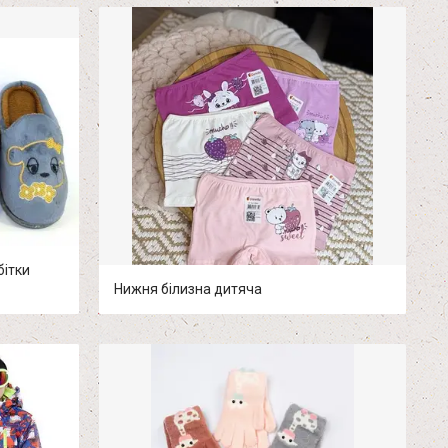
бітки
Нижня білизна дитяча