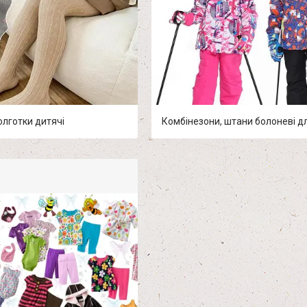
олготки дитячі
Комбінезони, штани болоневі дл