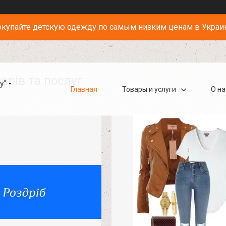
купайте детскую одежду по самым низким ценам в Украи
арів та послуг
" -
Главная
Товары и услуги
О на