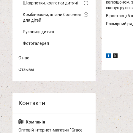
капюшоном, з
Шкарпетки, колготки дитячі
сковує рухів 
Комбінезони, штани болоневі
В ростовці 5 
для дітей
Розмірний ряд 
Рукавиці дитячі
Фотогалерея
О нас
Отзывы
Оптовій інтернет-магазин "Grace