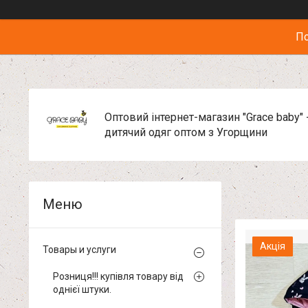
По
Оптовий інтернет-магазин "Grace baby" 
дитячий одяг оптом з Угорщини
Акція
Товары и услуги
Розниця!!! купівля товару від
однієї штуки.