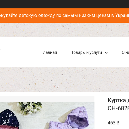
купайте детскую одежду по самым низким ценам в Украи
-
Главная
Товары и услуги
О н
Куртка 
СН-682
463 ₴