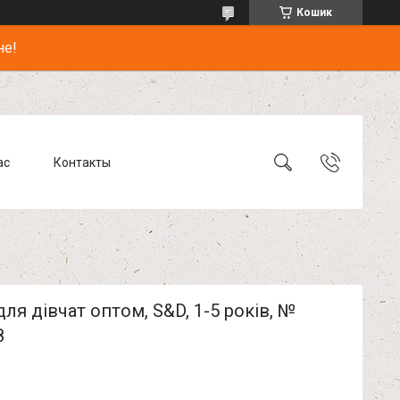
Кошик
не!
ас
Контакты
для дівчат оптом, S&D, 1-5 років, №
8