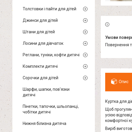
Толстовки і пайти для дітей
Джинси для дітей
Штани для дітей
Лосини для дівчаток
повернення 
Реглани, туніки, кофти дитячі
Комплекти дитячі
Сорочки для дітей
Опис
Шарфи, шапки, пов'язки
дитячі
Куртка для ді
Пінетки, тапочки, шльопанці,
Щоб прогулян
чобітки дитячі
усією відпові
комфортної ку
Нижня білизна дитяча
Виріб виготов