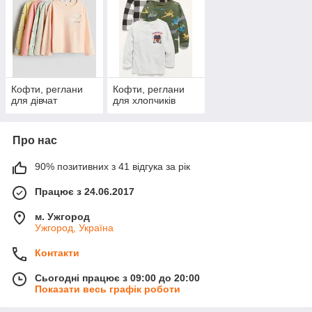
довгострокові
відносини з
клієнтами —
надаємо знижки при
великому опті.
Всі товари на сайті
Кофти, реглани
Кофти, реглани
є в наявності!
для дівчат
для хлопчиків
Ознайомитися
Про нас
з
90% позитивних з 41 відгука за рік
асортиментом
Працює з 24.06.2017
4 причини вибрати нашу продукцію
м. Ужгород
Ужгород, Україна
1
3
Виготовляються на
Запропоновані
Контакти
сучасному
в кращих
обладнанні
колірних
Сьогодні працює з 09:00 до 20:00
комбінаціях
Показати весь графік роботи