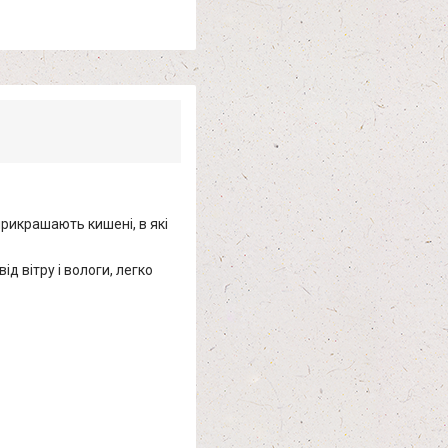
прикрашають кишені, в які
д вітру і вологи, легко