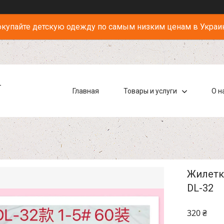
купайте детскую одежду по самым низким ценам в Украи
-
Главная
Товары и услуги
О н
Жилетки
DL-32
320 ₴