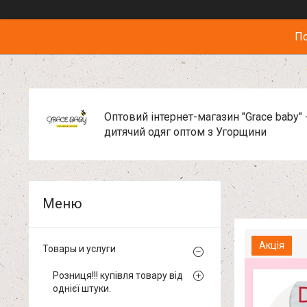
По
Оптовий інтернет-магазин "Grace baby" 
дитячий одяг оптом з Угорщини
Акція
Товары и услуги
Розниця!!! купівля товару від
однієї штуки.