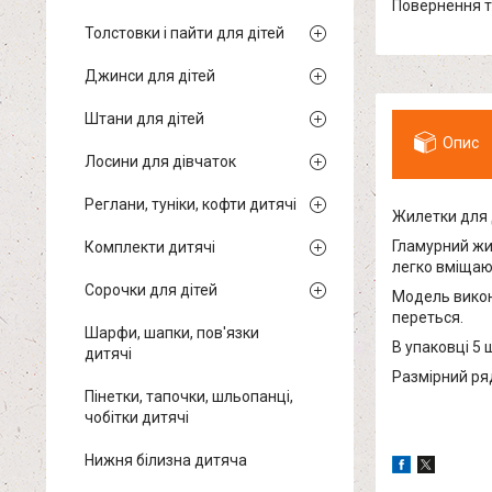
повернення 
Толстовки і пайти для дітей
Джинси для дітей
Штани для дітей
Опис
Лосини для дівчаток
Реглани, туніки, кофти дитячі
Жилетки для 
Гламурний жил
Комплекти дитячі
легко вміщают
Сорочки для дітей
Модель викона
переться.
Шарфи, шапки, пов'язки
В упаковці 5 
дитячі
Размірний ряд: 
Пінетки, тапочки, шльопанці,
чобітки дитячі
Нижня білизна дитяча