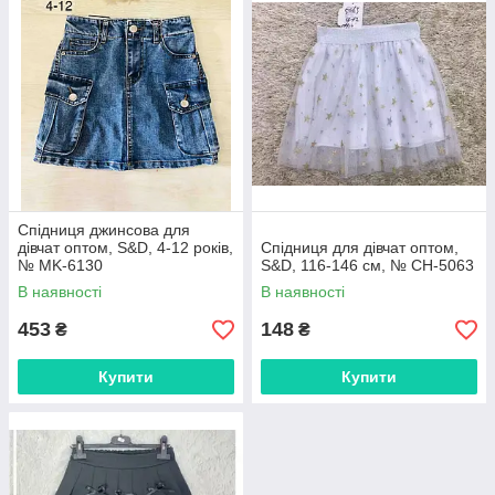
Плісировані та трикотажні моделі:
Лаконічні
варіанти А-силуету або в складку, які чудово підійдуть
для школи та садочка.
Обирайте ніжні пастельні кольори, класичний синій денім або
яскраві варіанти з принтами. Замовляйте спідницю для
дівчинки прямо зараз і подаруйте їй радість бути стильною
щодня!
Спідниця джинсова для
дівчат оптом, S&D, 4-12 років,
Спідниця для дівчат оптом,
№ MK-6130
S&D, 116-146 см, № CH-5063
В наявності
В наявності
453
148
₴
₴
Купити
Купити