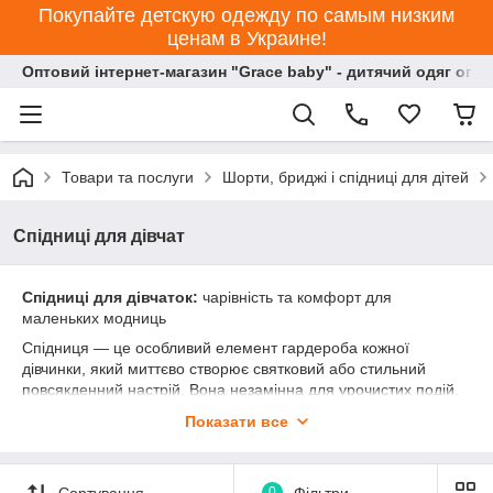
Покупайте детскую одежду по самым низким
ценам в Украине!
Оптовий інтернет-магазин "Grace baby" - дитячий одяг опт
Товари та послуги
Шорти, бриджі і спідниці для дітей
Спідниці для дівчат
Спідниці для дівчаток:
чарівність та комфорт для
маленьких модниць
Спідниця — це особливий елемент гардероба кожної
дівчинки, який миттєво створює святковий або стильний
повсякденний настрій. Вона незамінна для урочистих подій,
шкільних буднів, занять танцями чи прогулянок у парку. Наша
Показати все
колекція поєднує витончений дизайн, яскраві тренди та
абсолютну зручність, щоб ваша красуня почувалася
впевнено і крутилася від радості!
Сортування
0
Фільтри