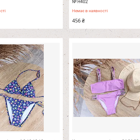
№ H402
сті
Немає в наявності
456 ₴