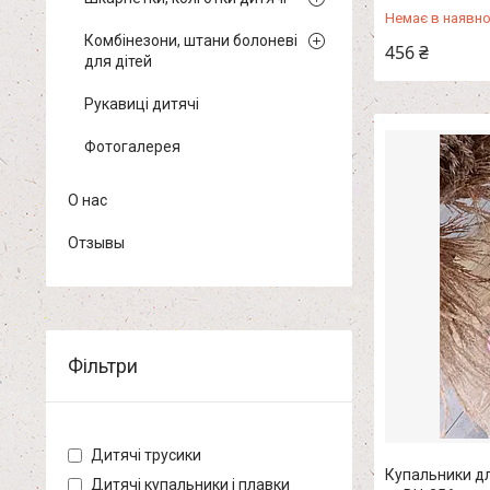
Немає в наявно
Комбінезони, штани болоневі
456 ₴
для дітей
Рукавиці дитячі
Фотогалерея
О нас
Отзывы
Фільтри
Дитячі трусики
Купальники для
Дитячі купальники і плавки