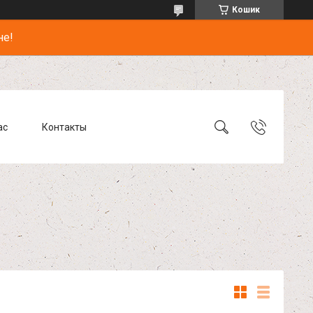
Кошик
не!
ас
Контакты