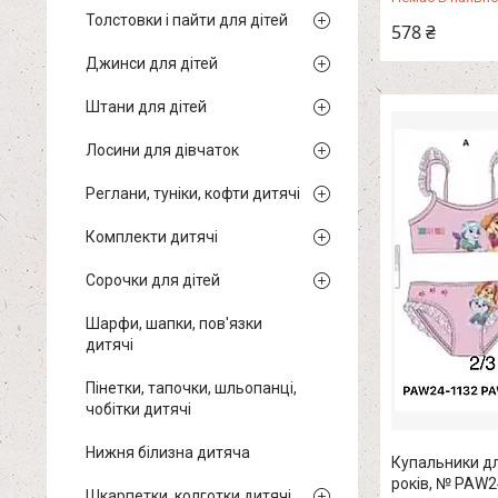
Толстовки і пайти для дітей
578 ₴
Джинси для дітей
Штани для дітей
Лосини для дівчаток
Реглани, туніки, кофти дитячі
Комплекти дитячі
Сорочки для дітей
Шарфи, шапки, пов'язки
дитячі
Пінетки, тапочки, шльопанці,
чобітки дитячі
Нижня білизна дитяча
Купальники для
років, № PAW2
Шкарпетки, колготки дитячі