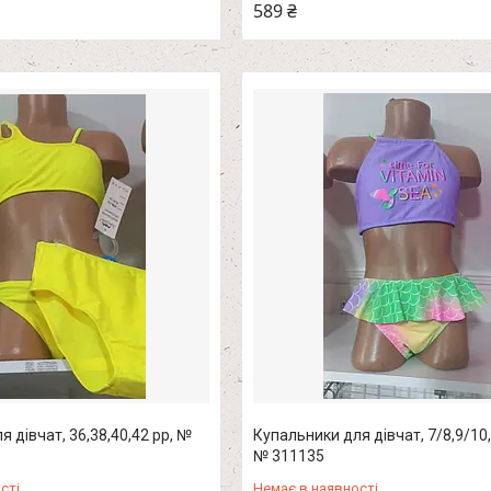
589 ₴
 дівчат, 36,38,40,42 рр, №
Купальники для дівчат, 7/8,9/10,
№ 311135
сті
Немає в наявності