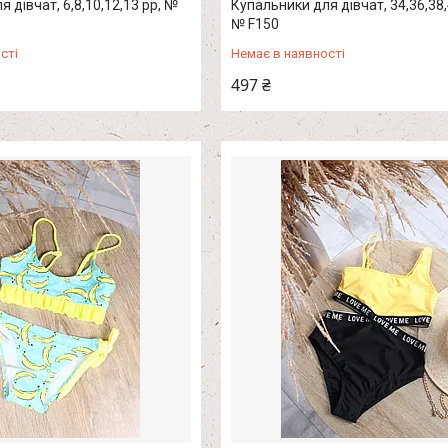
 дівчат, 6,8,10,12,13 рр, №
Купальники для дівчат, 34,36,38,
№ F150
сті
Немає в наявності
497 ₴