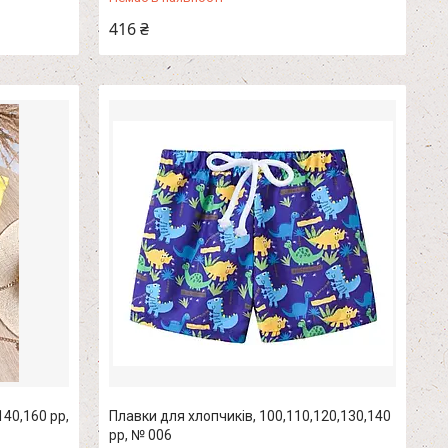
416 ₴
140,160 рр,
Плавки для хлопчиків, 100,110,120,130,140
рр, № 006