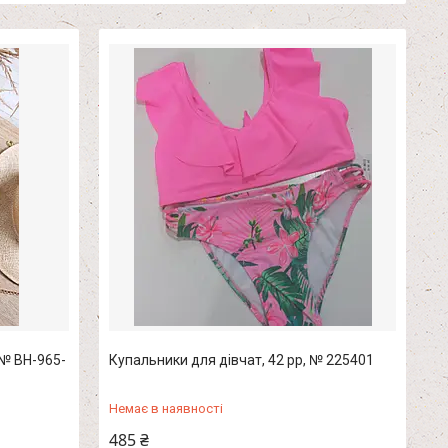
 № ВН-965-
Купальники для дівчат, 42 рр, № 225401
Немає в наявності
485 ₴