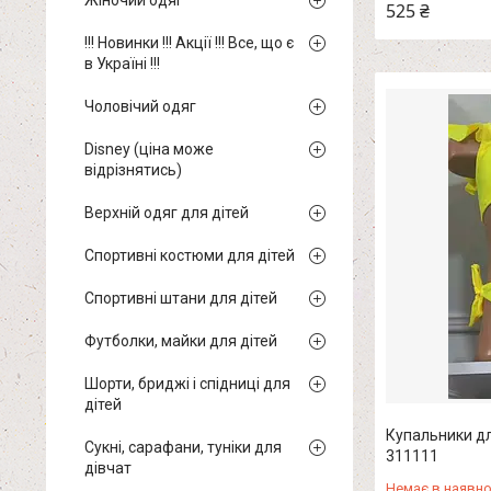
Жіночий одяг
525 ₴
!!! Новинки !!! Акції !!! Все, що є
в Україні !!!
Чоловічий одяг
Disney (ціна може
відрізнятись)
Верхній одяг для дітей
Спортивні костюми для дітей
Спортивні штани для дітей
Футболки, майки для дітей
Шорти, бриджі і спідниці для
дітей
Купальники для
Сукні, сарафани, туніки для
311111
дівчат
Немає в наявно