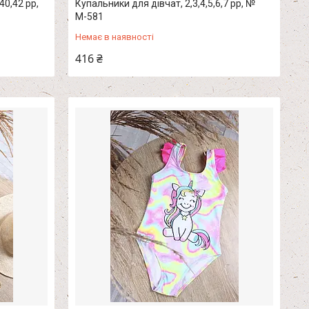
40,42 рр,
Купальники для дівчат, 2,3,4,5,6,7 рр, №
М-581
Немає в наявності
416 ₴