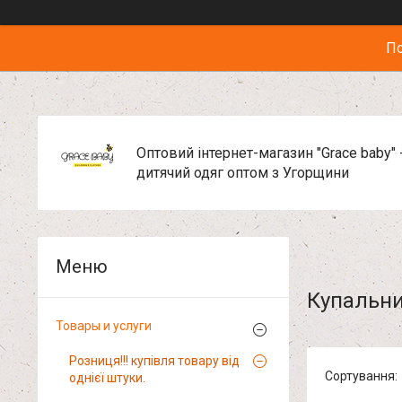
По
Оптовий інтернет-магазин "Grace baby" 
дитячий одяг оптом з Угорщини
Купальни
Товары и услуги
Розниця!!! купівля товару від
однієї штуки.