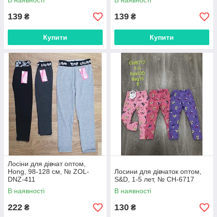
В наявності
В наявності
139
139
₴
₴
Купити
Купити
Лосіни для дівчат оптом,
Hong, 98-128 см, № ZOL-
Лосини для дівчаток оптом,
DNZ-411
S&D, 1-5 лет, № CH-6717
В наявності
В наявності
222
130
₴
₴