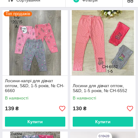
затишний светр чи худі.
✨ Чому наші легінси стануть улюбленою базою:
Топ продажів
Ефект «другої шкіри»:
Надм'який, шовковистий та
еластичний трикотаж бездоганно облягає ніжки,
абсолютно не відчувається на тілі та дозволяє шкірі
«дихати».
Комфорт у кожному русі:
Широкий еластичний
пояс ніжно, але надійно фіксує модель на талії, не
перетискає животик і не сповзає під час бігу, стрибків чи
розтяжок.
Бездоганна якість:
Щільна тканина не
просвічується, чудово тримає форму, не витягується на
колінах і залишається яскравою навіть після десятків
Лосини-капрі для дівчат
оптом, S&D, 1-5 років, № CH-
Лосини для дівчат оптом,
циклів прання.
6660
S&D, 1-5 років, № CH-6552
Обирайте класичні базові відтінки, ультрамодні фактури в
В наявності
В наявності
рубчик, моделі з оригінальними розрізами або затишні
варіанти на флісі. Замовляйте лосини для дівчаток прямо
139
130
₴
₴
зараз — подаруйте своїй красуні впевненість та комфорт, які
відчуваються з першої примірки!
Купити
Купити