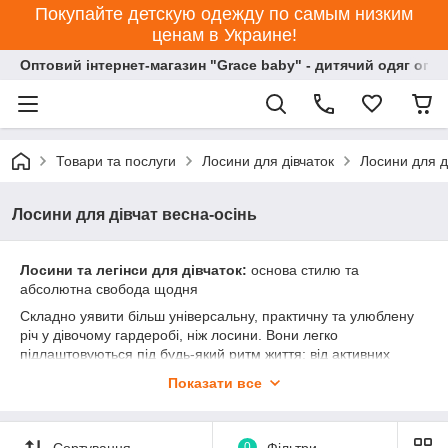
Покупайте детскую одежду по самым низким
ценам в Украине!
Оптовий інтернет-магазин "Grace baby" - дитячий одяг опт
Товари та послуги
Лосини для дівчаток
Лосини для д
Лосини для дівчат весна-осінь
Лосини та легінси для дівчаток:
основа стилю та
абсолютна свобода щодня
Складно уявити більш універсальну, практичну та улюблену
річ у дівочому гардеробі, ніж лосини. Вони легко
підлаштовуються під будь-який ритм життя: від активних
занять спортом і танцями до шкільних буднів, прогулянок із
Показати все
подругами та розслабленого відпочинку вдома. Це ідеальна
база, яка дозволяє за секунду створити стильний образ,
просто накинувши зверху улюблену футболку оверсайз,
Сортування
0
Фільтри