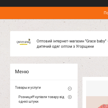
По
Оптовий інтернет-магазин "Grace baby" 
дитячий одяг оптом з Угорщини
Товары и услуги
Розниця!!! купівля товару від
однієї штуки.