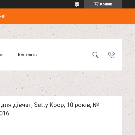
Кошик
не!
ас
Контакты
для дівчат, Setty Koop, 10 років, №
016