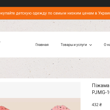
купайте детскую одежду по самым низким ценам в Украи
-
Главная
Товары и услуги
О н
Піжама 
PJMG-1
432 ₴