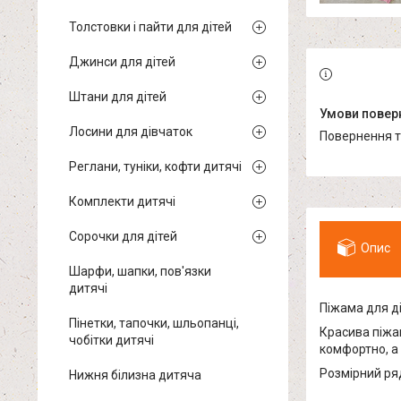
Толстовки і пайти для дітей
Джинси для дітей
Штани для дітей
Лосини для дівчаток
повернення 
Реглани, туніки, кофти дитячі
Комплекти дитячі
Сорочки для дітей
Опис
Шарфи, шапки, пов'язки
дитячі
Піжама для ді
Пінетки, тапочки, шльопанці,
Красива піжам
чобітки дитячі
комфортно, а 
Розмірний ряд
Нижня білизна дитяча