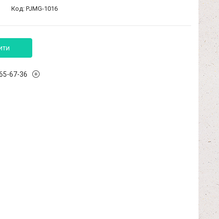
Код:
PJMG-1016
ити
965-67-36