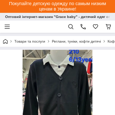
Покупайте детскую одежду по самым низким
ценам в Украине!
Оптовий інтернет-магазин "Grace baby" - дитячий одяг опт
Товари та послуги
Реглани, туніки, кофти дитячі
Кофт