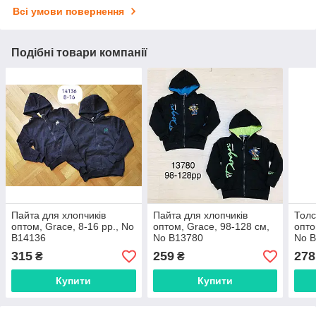
Всі умови повернення
Подібні товари компанії
Пайта для хлопчиків
Пайта для хлопчиків
Толс
оптом, Grace, 8-16 рр., No
оптом, Grace, 98-128 см,
опто
В14136
No В13780
No 
315
259
278
₴
₴
Купити
Купити