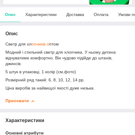
Опис
Характеристики
Доставка
Оплата
Умови п
Опис
Светр для хл
опчиків о
птом
Модний і стильний светр для хлопчика. У ньому дитина
відчуватиме комфортно. Він чудово підійде до штанів,
джинсів.
5 штук в упаковці, 1 колір (см,фото)
Розмірний ряд такий: 6, 8, 10, 12, 14 рр.
Ціна виробів за найвищої якості дуже низька.
Приховати
Характеристики
Основні атрибути