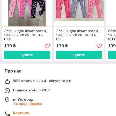
Лосини для дівчат оптом,
Лосини для дівчат оптом,
Лоси
S&D,98-128 см, № CH-
S&D, 98-128 см, № CH-
S&D,
6719
6565
616
139
139
139
₴
₴
Купити
Купити
Про нас
90% позитивних з 41 відгука за рік
Працює з 24.06.2017
м. Ужгород
Ужгород, Україна
Контакти