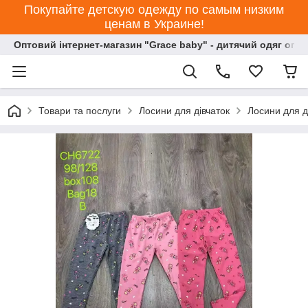
Покупайте детскую одежду по самым низким
ценам в Украине!
Оптовий інтернет-магазин "Grace baby" - дитячий одяг опт
Товари та послуги
Лосини для дівчаток
Лосини для д