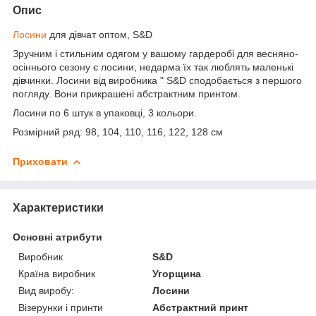
Опис
Лосини
для дівчат оптом, S&D
Зручним і стильним одягом у вашому гардеробі для весняно-
осіннього сезону є лосини, недарма їх так люблять маленькі
дівчинки. Лосини від виробника " S&D сподобається з першого
погляду. Вони прикрашені абстрактним принтом.
Лосини по 6 штук в упаковці, 3 кольори.
Розмірний ряд: 98, 104, 110, 116, 122, 128 см
Приховати
Характеристики
Основні атрибути
Виробник
S&D
Країна виробник
Угорщина
Вид виробу:
Лосини
Візерунки і принти
Абстрактний принт