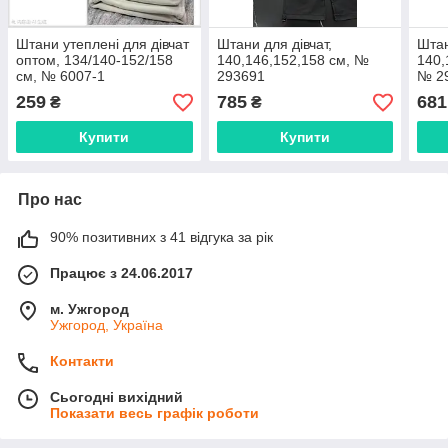
Штани утеплені для дівчат
Штани для дівчат,
Штан
оптом, 134/140-152/158
140,146,152,158 см, №
140,
см, № 6007-1
293691
№ 2
259
785
681
₴
₴
Купити
Купити
Про нас
90% позитивних з 41 відгука за рік
Працює з 24.06.2017
м. Ужгород
Ужгород, Україна
Контакти
Сьогодні вихідний
Показати весь графік роботи