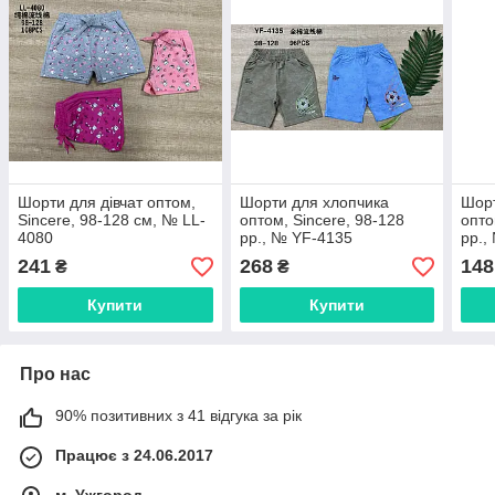
Шорти для дівчат оптом,
Шорти для хлопчика
Шорт
Sincere, 98-128 см, № LL-
оптом, Sincere, 98-128
опто
4080
рр., № YF-4135
рр.,
241
268
148
₴
₴
Купити
Купити
Про нас
90% позитивних з 41 відгука за рік
Працює з 24.06.2017