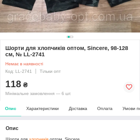
Шорти для хлопчиків оптом, Sincere, 98-128
см, № LL-2741
Немає в наявності
Код: LL-2741
Тільки опт
118
₴
Мінімальне замовлення — 6 шт.
Опис
Характеристики
Доставка
Оплата
Умови п
Опис
Шорти для
хлопчиків
оптом, Sincere