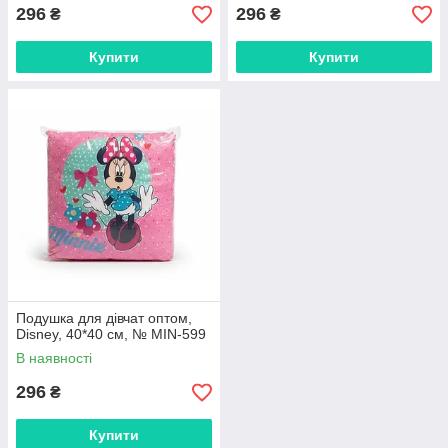
296
296
₴
₴
Купити
Купити
Подушка для дівчат оптом,
Disney, 40*40 см, № MIN-599
В наявності
296
₴
Купити