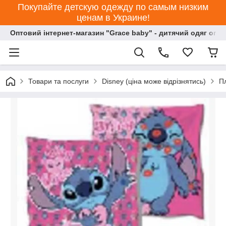
Покупайте детскую одежду по самым низким
ценам в Украине!
Оптовий інтернет-магазин "Grace baby" - дитячий одяг опт
Товари та послуги
Disney (ціна може відрізнятись)
П