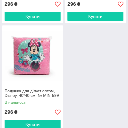
296
296
₴
₴
Купити
Купити
Подушка для дівчат оптом,
Disney, 40*40 см, № MIN-599
В наявності
296
₴
Купити