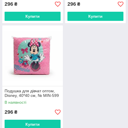
296
296
₴
₴
Купити
Купити
Подушка для дівчат оптом,
Disney, 40*40 см, № MIN-599
В наявності
296
₴
Купити