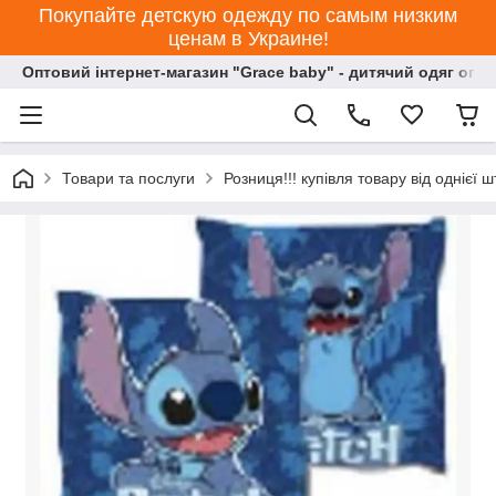
Покупайте детскую одежду по самым низким
ценам в Украине!
Оптовий інтернет-магазин "Grace baby" - дитячий одяг опт
Товари та послуги
Розниця!!! купівля товару від однієї ш