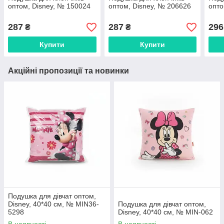
оптом, Disney, № 150024
оптом, Disney, № 206626
опто
287
287
296
₴
₴
Купити
Купити
Акційні пропозиції та новинки
Подушка для дівчат оптом,
Disney, 40*40 см, № MIN36-
Подушка для дівчат оптом,
5298
Disney, 40*40 см, № MIN-062