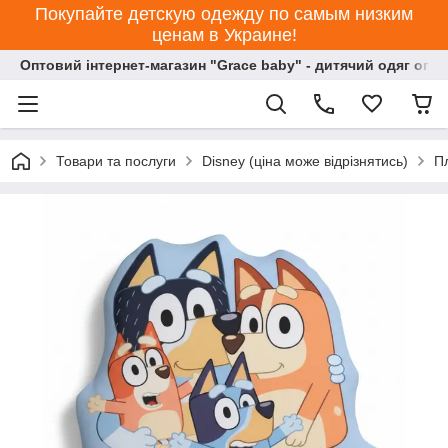
Покупайте детскую одежду по самым низким
ценам в Украине!
Оптовий інтернет-магазин "Grace baby" - дитячий одяг опт
Товари та послуги
Disney (ціна може відрізнятись)
П