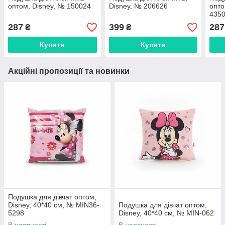
оптом, Disney, № 150024
Disney, № 206626
опто
435
287
399
287
₴
₴
Купити
Купити
Акційні пропозиції та новинки
Подушка для дівчат оптом,
Disney, 40*40 см, № MIN36-
Подушка для дівчат оптом,
5298
Disney, 40*40 см, № MIN-062