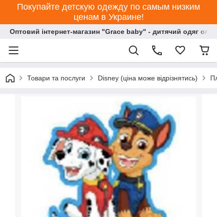
Покупайте детскую одежду по самым низким
ценам в Украине!
Оптовий інтернет-магазин "Grace baby" - дитячий одяг опт
Товари та послуги
Disney (ціна може відрізнятись)
П