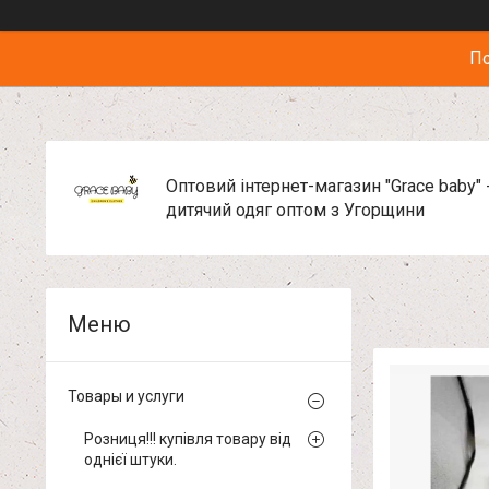
По
Оптовий інтернет-магазин "Grace baby" 
дитячий одяг оптом з Угорщини
Товары и услуги
Розниця!!! купівля товару від
однієї штуки.