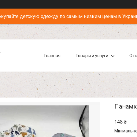
купайте детскую одежду по самым низким ценам в Украи
-
Главная
Товары и услуги
О н
Панамк
148 ₴
Мінімальне