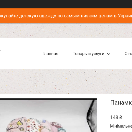
купайте детскую одежду по самым низким ценам в Украи
-
Главная
Товары и услуги
О н
Панамки
148 ₴
Мінімальне