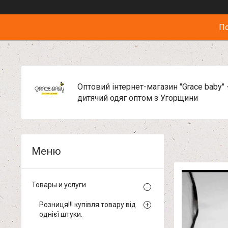
По
Оптовий інтернет-магазин "Grace baby" 
дитячий одяг оптом з Угорщини
Товары и услуги
Розниця!!! купівля товару від
однієї штуки.