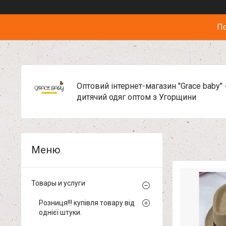
По
Оптовий інтернет-магазин "Grace baby" 
дитячий одяг оптом з Угорщини
Товары и услуги
Розниця!!! купівля товару від
однієї штуки.