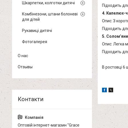
Шкарпетки, колготки дитячі
Підходить дл
4. Капелюх-
Комбінезони, штани болоневі
для дітей
Опис: З корот
Підходить для
Рукавиці дитячі
5. Солом’ян
Фотогалерея
Опис: Легка 
Підходить для
О нас
Отзывы
В ростовці 6 
Оптовій інтернет-магазин "Grace