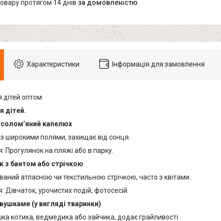
товару протягом 14 днів
за домовленістю
Характеристики
Інформація для замовлення
 дітей оптом
 дітей.
й солом’яний капелюх
 з широкими полями, захищає від сонця.
: Прогулянок на пляжі або в парку.
к з бантом або стрічкою
ваний атласною чи текстильною стрічкою, часто з квітами.
: Дівчаток, урочистих подій, фотосесій.
 вушками (у вигляді тваринки)
ка котика, ведмедика або зайчика, додає грайливості.