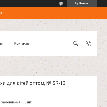
Кошик
не!
ас
Контакты
и для дітей оптом, № SR-13
 замовлення — 6 шт.