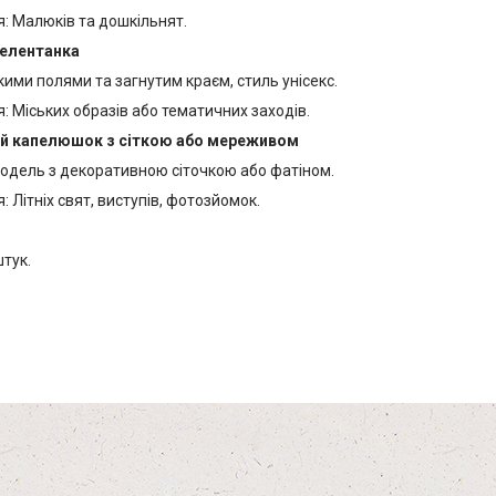
я: Малюків та дошкільнят.
челентанка
кими полями та загнутим краєм, стиль унісекс.
: Міських образів або тематичних заходів.
ий капелюшок з сіткою або мереживом
модель з декоративною сіточкою або фатіном.
: Літніх свят, виступів, фотозйомок.
штук.