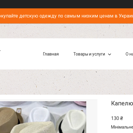
купайте детскую одежду по самым низким ценам в Украи
-
Главная
Товары и услуги
О н
Капелюх
130 ₴
Мінімальне