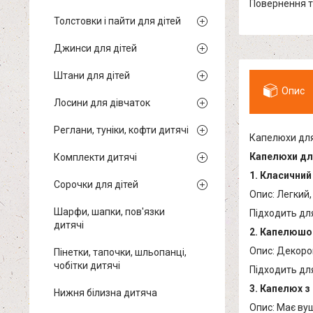
повернення 
Толстовки і пайти для дітей
Джинси для дітей
Штани для дітей
Опис
Лосини для дівчаток
Реглани, туніки, кофти дитячі
Капелюхи для
Капелюхи для
Комплекти дитячі
1. Класични
Сорочки для дітей
Опис: Легкий,
Шарфи, шапки, пов'язки
Підходить для
дитячі
2. Капелюшо
Опис: Декоро
Пінетки, тапочки, шльопанці,
чобітки дитячі
Підходить для
3. Капелюх з
Нижня білизна дитяча
Опис: Має вуш