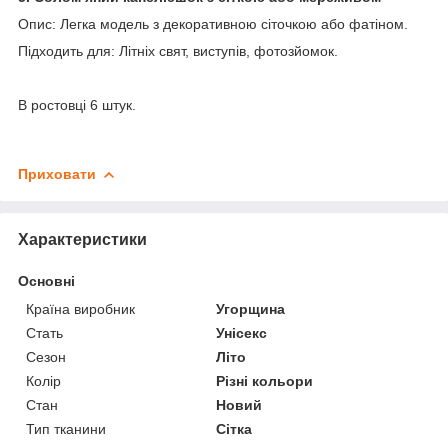
Опис: Легка модель з декоративною сіточкою або фатіном.
Підходить для: Літніх свят, виступів, фотозйомок.
В ростовці 6 штук.
Приховати
Характеристики
Основні
Країна виробник
Угорщина
Стать
Унісекс
Сезон
Літо
Колір
Різні кольори
Стан
Новий
Тип тканини
Сітка