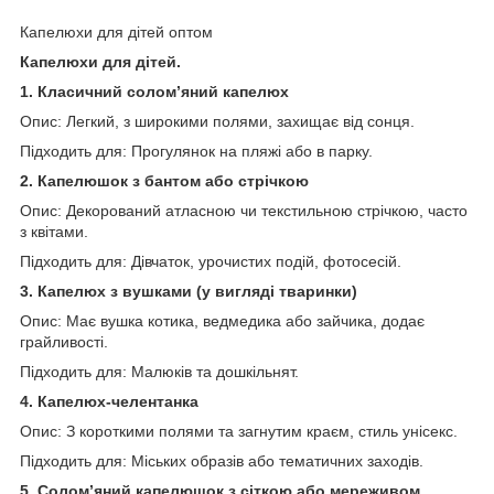
Капелюхи для дітей оптом
Капелюхи для дітей.
1. Класичний солом’яний капелюх
Опис: Легкий, з широкими полями, захищає від сонця.
Підходить для: Прогулянок на пляжі або в парку.
2. Капелюшок з бантом або стрічкою
Опис: Декорований атласною чи текстильною стрічкою, часто
з квітами.
Підходить для: Дівчаток, урочистих подій, фотосесій.
3. Капелюх з вушками (у вигляді тваринки)
Опис: Має вушка котика, ведмедика або зайчика, додає
грайливості.
Підходить для: Малюків та дошкільнят.
4. Капелюх-челентанка
Опис: З короткими полями та загнутим краєм, стиль унісекс.
Підходить для: Міських образів або тематичних заходів.
5. Солом’яний капелюшок з сіткою або мереживом