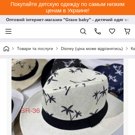
Покупайте детскую одежду по самым низким
ценам в Украине!
Оптовий інтернет-магазин "Grace baby" - дитячий одяг опт
Товари та послуги
Disney (ціна може відрізнятись)
Ке