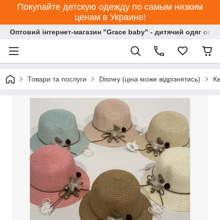
Покупайте детскую одежду по самым низким
ценам в Украине!
Оптовий інтернет-магазин "Grace baby" - дитячий одяг опт
Товари та послуги
Disney (ціна може відрізнятись)
Ке