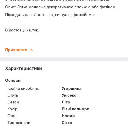
Опис: Легка модель з декоративною сіточкою або фатіном.
Підходить для: Літніх свят, виступів, фотозйомок.
В ростовці 6 штук.
Приховати
Характеристики
Основні
Країна виробник
Угорщина
Стать
Унісекс
Сезон
Літо
Колір
Різні кольори
Стан
Новий
Тип тканини
Сітка