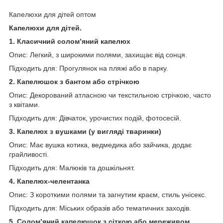
Капелюхи для дітей оптом
Капелюхи для дітей.
1. Класичний солом’яний капелюх
Опис: Легкий, з широкими полями, захищає від сонця.
Підходить для: Прогулянок на пляжі або в парку.
2. Капелюшок з бантом або стрічкою
Опис: Декорований атласною чи текстильною стрічкою, часто
з квітами.
Підходить для: Дівчаток, урочистих подій, фотосесій.
3. Капелюх з вушками (у вигляді тваринки)
Опис: Має вушка котика, ведмедика або зайчика, додає
грайливості.
Підходить для: Малюків та дошкільнят.
4. Капелюх-челентанка
Опис: З короткими полями та загнутим краєм, стиль унісекс.
Підходить для: Міських образів або тематичних заходів.
5. Солом’яний капелюшок з сіткою або мереживом