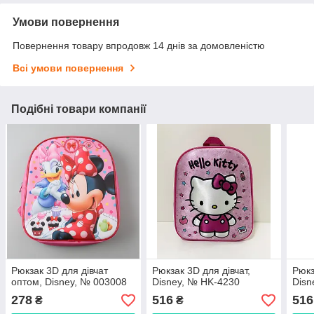
Умови повернення
Повернення товару впродовж 14 днів за домовленістю
Всі умови повернення
Подібні товари компанії
Рюкзак 3D для дівчат
Рюкзак 3D для дівчат,
Рюкз
оптом, Disney, № 003008
Disney, № HK-4230
Dis
278
516
516
₴
₴