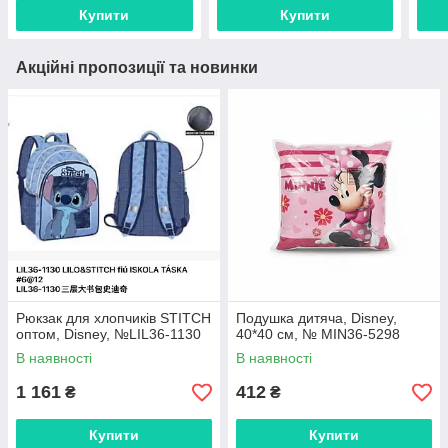
Купити
Купити
Акційні пропозиції та новинки
Рюкзак для хлопчиків STITCH
Подушка дитяча, Disney,
оптом, Disney, №LIL36-1130
40*40 см, № MIN36-5298
В наявності
В наявності
1 161
412
₴
₴
Купити
Купити