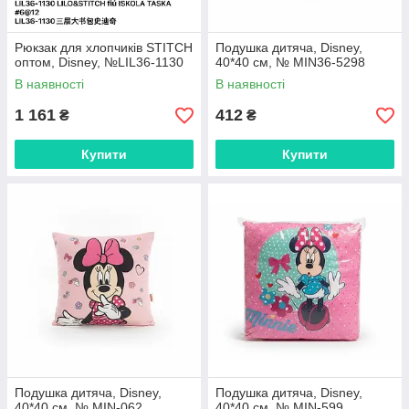
Рюкзак для хлопчиків STITCH
Подушка дитяча, Disney,
оптом, Disney, №LIL36-1130
40*40 см, № MIN36-5298
В наявності
В наявності
1 161
412
₴
₴
Купити
Купити
Подушка дитяча, Disney,
Подушка дитяча, Disney,
40*40 см, № MIN-062
40*40 см, № MIN-599