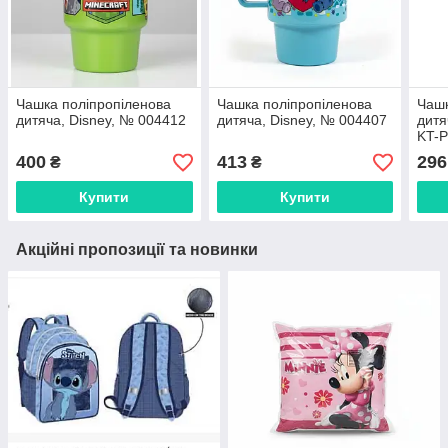
Чашка поліпропіленова
Чашка поліпропіленова
Чашк
дитяча, Disney, № 004412
дитяча, Disney, № 004407
дитя
KT-
400
413
296
₴
₴
Купити
Купити
Акційні пропозиції та новинки