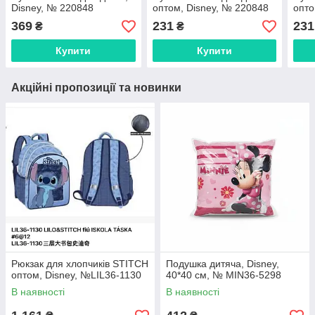
Disney, № 220848
оптом, Disney, № 220848
опто
369
231
231
₴
₴
Купити
Купити
Акційні пропозиції та новинки
Рюкзак для хлопчиків STITCH
Подушка дитяча, Disney,
оптом, Disney, №LIL36-1130
40*40 см, № MIN36-5298
В наявності
В наявності