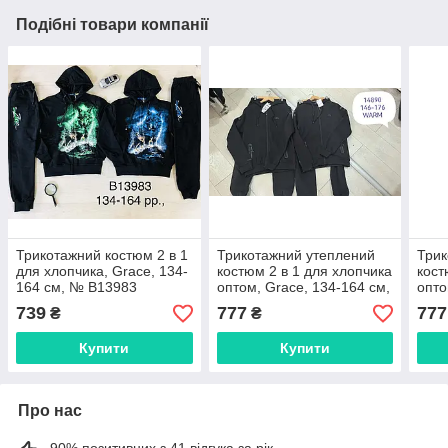
Подібні товари компанії
Трикотажний костюм 2 в 1
Трикотажний утеплений
Трик
для хлопчика, Grace, 134-
костюм 2 в 1 для хлопчика
кост
164 см, № B13983
оптом, Grace, 134-164 см,
опто
№ B14890
№ B
739
777
777
₴
₴
Купити
Купити
Про нас