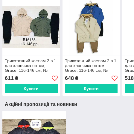
Трикотажний костюм 2 в 1
Трикотажний костюм 2 в 1
Трик
для хлопчика оптом,
для хлопчика оптом,
для 
Grace, 116-146 см, №
Grace, 116-146 см, №
Grac
B15155
B14974
B14
611
648
518
₴
₴
Купити
Купити
Акційні пропозиції та новинки