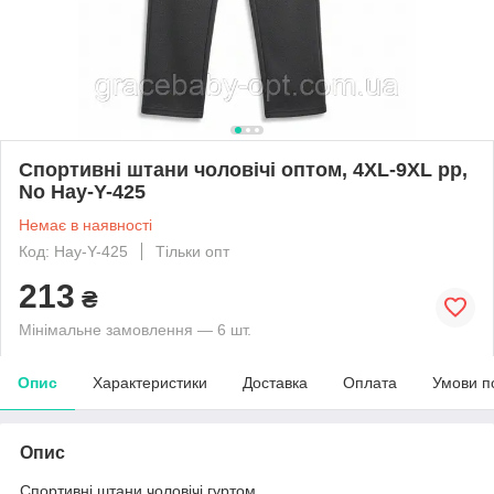
Спортивні штани чоловічі оптом, 4XL-9XL рр,
No Hay-Y-425
Немає в наявності
Код: Hay-Y-425
Тільки опт
213
₴
Мінімальне замовлення — 6 шт.
Опис
Характеристики
Доставка
Оплата
Умови п
Опис
Спортивні штани чоловічі гуртом