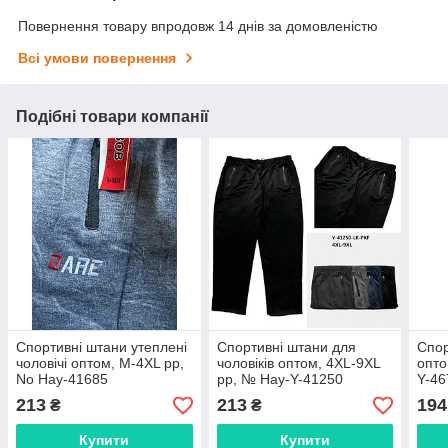
Повернення товару впродовж 14 днів за домовленістю
Всі умови повернення
Подібні товари компанії
Спортивні штани утеплені
Спортивні штани для
Спор
чоловічі оптом, M-4XL рр,
чоловіків оптом, 4XL-9XL
опто
No Hay-41685
рр, № Hay-Y-41250
Y-46
213
213
194
₴
₴
Купити
Купити