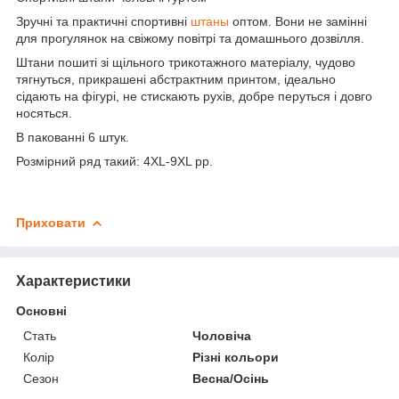
Зручні та практичні спортивні
штаны
оптом. Вони не замінні
для прогулянок на свіжому повітрі та домашнього дозвілля.
Штани пошиті зі щільного трикотажного матеріалу, чудово
тягнуться, прикрашені абстрактним принтом, ідеально
сідають на фігурі, не стискають рухів, добре перуться і довго
носяться.
В пакованні 6 штук.
Розмірний ряд такий: 4XL-9XL pp.
Приховати
Характеристики
Основні
Стать
Чоловіча
Колір
Різні кольори
Сезон
Весна/Осінь