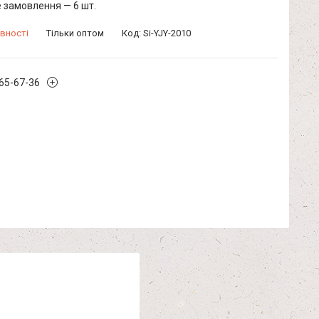
 замовлення — 6 шт.
вності
Тільки оптом
Код:
Si-YJY-2010
965-67-36