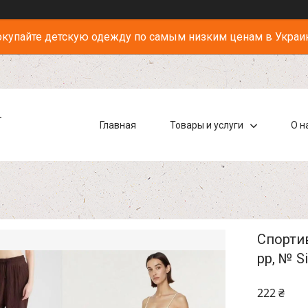
купайте детскую одежду по самым низким ценам в Украи
-
Главная
Товары и услуги
О н
Спортив
pp, № S
222 ₴