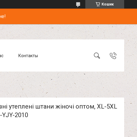
Кошик
не!
ас
Контакты
ні утеплені штани жіночі оптом, XL-5XL
i-YJY-2010