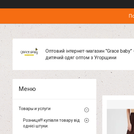
По
Оптовий інтернет-магазин "Grace baby" 
дитячий одяг оптом з Угорщини
Товары и услуги
Розниця!!! купівля товару від
однієї штуки.