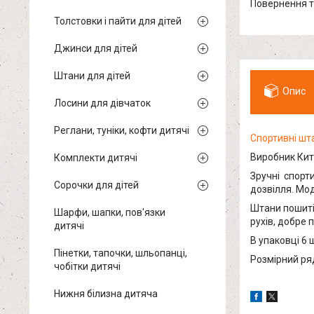
повернення 
Толстовки і пайти для дітей
Джинси для дітей
Штани для дітей
Опис
Лосини для дівчаток
Реглани, туніки, кофти дитячі
Спортивні шта
Виробник Кит
Комплекти дитячі
Зручні спорти
Сорочки для дітей
дозвілля. Мод
Штани пошиті 
Шарфи, шапки, пов'язки
рухів, добре 
дитячі
В упаковці 6 
Пінетки, тапочки, шльопанці,
Розмірний ряд
чобітки дитячі
Нижня білизна дитяча