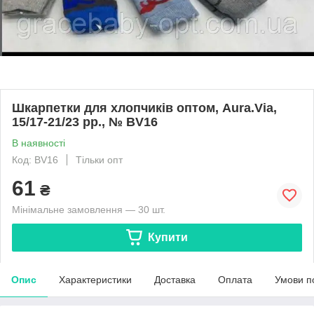
Шкарпетки для хлопчиків оптом, Aura.Via,
15/17-21/23 рр., № BV16
В наявності
Код: BV16
Тільки опт
61
₴
Мінімальне замовлення — 30 шт.
Купити
Опис
Характеристики
Доставка
Оплата
Умови п