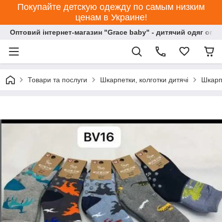
Покупайте детскую одежду по самым низким
ценам в Украине!
Оптовий інтернет-магазин "Grace baby" - дитячий одяг опт
Товари та послуги
Шкарпетки, колготки дитячі
Шкарп