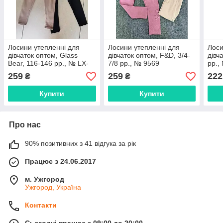
Лосини утепленні для
Лосини утепленні для
Лоси
дівчаток оптом, Glass
дівчаток оптом, F&D, 3/4-
дівч
Bear, 116-146 рр., № LX-
7/8 рр., № 9569
рр.,
07K42
259
259
222
₴
₴
Купити
Купити
Про нас
90% позитивних з 41 відгука за рік
Працює з 24.06.2017
м. Ужгород
Ужгород, Україна
Контакти