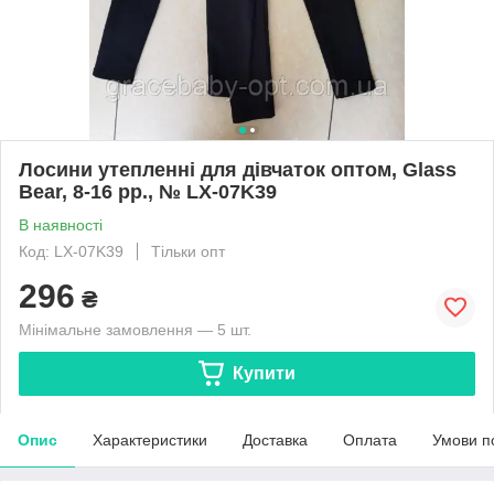
Лосини утепленні для дівчаток оптом, Glass
Bear, 8-16 рр., № LX-07K39
В наявності
Код: LX-07K39
Тільки опт
296
₴
Мінімальне замовлення — 5 шт.
Купити
Опис
Характеристики
Доставка
Оплата
Умови п