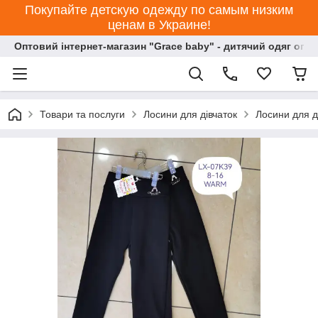
Покупайте детскую одежду по самым низким
ценам в Украине!
Оптовий інтернет-магазин "Grace baby" - дитячий одяг опт
Товари та послуги
Лосини для дівчаток
Лосини для д