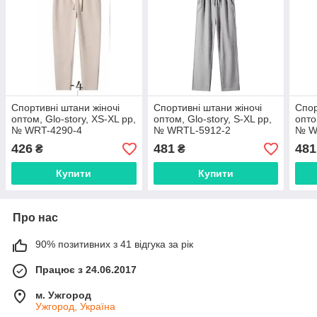
Спортивні штани жіночі
Спортивні штани жіночі
Спор
оптом, Glo-story, XS-XL pp,
оптом, Glo-story, S-XL pp,
опто
№ WRT-4290-4
№ WRTL-5912-2
№ W
426
481
481
₴
₴
Купити
Купити
Про нас
90% позитивних з 41 відгука за рік
Працює з 24.06.2017
м. Ужгород
Ужгород, Україна