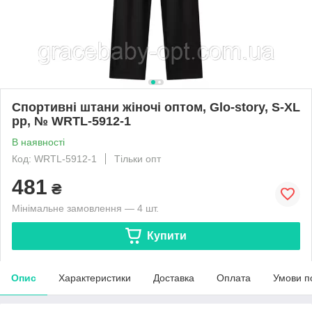
Спортивні штани жіночі оптом, Glo-story, S-XL
pp, № WRTL-5912-1
В наявності
Код: WRTL-5912-1
Тільки опт
481
₴
Мінімальне замовлення — 4 шт.
Купити
Опис
Характеристики
Доставка
Оплата
Умови п