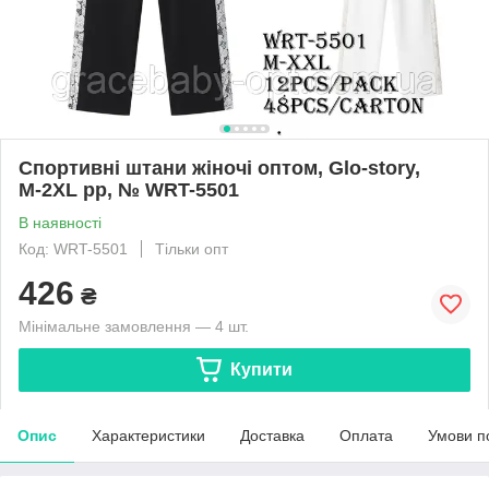
Спортивні штани жіночі оптом, Glo-story,
М-2XL pp, № WRT-5501
В наявності
Код: WRT-5501
Тільки опт
426
₴
Мінімальне замовлення — 4 шт.
Купити
Опис
Характеристики
Доставка
Оплата
Умови п