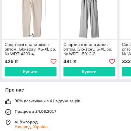
Спортивні штани жіночі
Спортивні штани жіночі
Спор
оптом, Glo-story, XS-XL pp,
оптом, Glo-story, S-XL pp,
опто
№ WRT-4290-4
№ WRTL-5912-2
№ W
426
481
333
₴
₴
Купити
Купити
Про нас
90% позитивних з 41 відгука за рік
Працює з 24.06.2017
м. Ужгород
Ужгород, Україна