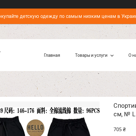
купайте детскую одежду по самым низким ценам в Украи
-
Главная
Товары и услуги
О н
Спортив
см, № L
705 ₴