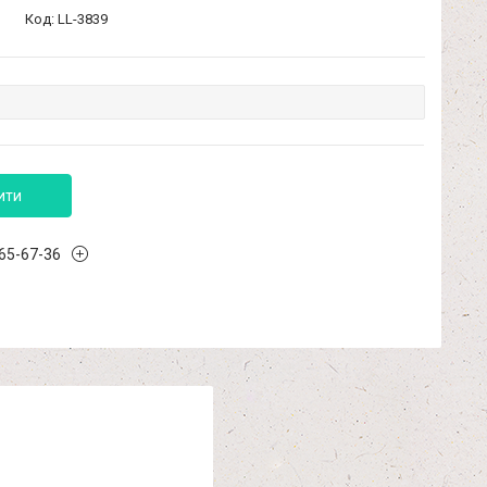
Код:
LL-3839
ити
965-67-36