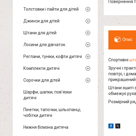
повернення 
Толстовки і пайти для дітей
Джинси для дітей
Штани для дітей
Опис
Лосини для дівчаток
Реглани, туніки, кофти дитячі
Спортивні
шт
Зручні і прак
Комплекти дитячі
повітрі, і до
прикрашений 
Сорочки для дітей
Штани зшиті з
Шарфи, шапки, пов'язки
обмежує рухів
дитячі
Розмірний ряд
Пінетки, тапочки, шльопанці,
чобітки дитячі
Нижня білизна дитяча