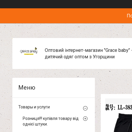
По
Оптовий інтернет-магазин "Grace baby" 
дитячий одяг оптом з Угорщини
Товары и услуги
Розниця!!! купівля товару від
однієї штуки.