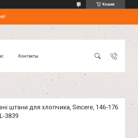
Кошик
не!
ас
Контакты
ні штани для хлопчика, Sincere, 146-176
L-3839